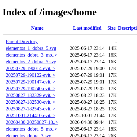
Index of /images/home
Name
Last modified
Size
Descript
Parent Directory
-
elementos_1_dobra_5.svg
2025-06-17 23:14
14K
elementos_dobra_3_mo..>
2025-06-17 23:14
16K
elementos_2_dobra_5.svg
2025-06-17 23:14
16K
20250729-190014-evit..>
2025-07-29 19:00
17K
20250729-190122-evit..>
2025-07-29 19:01
17K
20250729-190147-evit..>
2025-07-29 19:01
17K
20250729-190240-evit..>
2025-07-29 19:02
17K
20250827-182329-evit..>
2025-08-27 18:23
17K
20250827-182530-evit..>
2025-08-27 18:25
17K
20250827-182543-evit..>
2025-08-27 18:25
17K
20251001-214410-evit..>
2025-10-01 21:44
17K
20260430-20250827-18..>
2026-04-30 09:44
17K
elementos_dobra_5_mo..>
2025-06-17 23:14
18K
elementos_dobra_3.svg
2025-06-17 23:14
26K