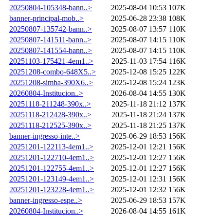
20250804-105348-bann..>
2025-08-04 10:53
107K
banner-principal-mob..>
2025-06-28 23:38
108K
20250807-135742-bann..>
2025-08-07 13:57
110K
20250807-141511-bann..>
2025-08-07 14:15
110K
20250807-141554-bann..>
2025-08-07 14:15
110K
20251103-175421-4em1..>
2025-11-03 17:54
116K
20251208-combo-648X5..>
2025-12-08 15:25
122K
20251208-simba-390X6..>
2025-12-08 15:24
123K
20260804-Institucion..>
2026-08-04 14:55
130K
20251118-211248-390x..>
2025-11-18 21:12
137K
20251118-212428-390x..>
2025-11-18 21:24
137K
20251118-212525-390x..>
2025-11-18 21:25
137K
banner-ingresso-inte..>
2025-06-29 18:53
156K
20251201-122113-4em1..>
2025-12-01 12:21
156K
20251201-122710-4em1..>
2025-12-01 12:27
156K
20251201-122755-4em1..>
2025-12-01 12:27
156K
20251201-123149-4em1..>
2025-12-01 12:31
156K
20251201-123228-4em1..>
2025-12-01 12:32
156K
banner-ingresso-espe..>
2025-06-29 18:53
157K
20260804-Institucion..>
2026-08-04 14:55
161K