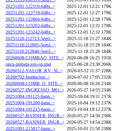
20251201-122119-648x..>
2025-12-01 12:21
179K
20251201-122719-648x..>
2025-12-01 12:27
179K
20251201-122804-648x..>
2025-12-01 12:28
179K
20251201-123203-648x..>
2025-12-01 12:32
179K
20251201-123242-648x..>
2025-12-01 12:32
179K
20251118-212713-5em1..>
2025-11-18 21:27
184K
20251118-212805-5em1..>
2025-11-18 21:28
184K
20251118-212846-5em1..>
2025-11-18 21:28
184K
20260608-COMBAO_SITE..>
2026-06-08 16:25
191K
onca-pintada-zoo-sp.png
2025-06-28 23:38
206K
20260312-VALOR_KV_SI..>
2026-03-12 11:37
228K
20260702-Institucion..>
2026-07-02 17:05
232K
20260608-COMB_O_SITE..>
2026-06-08 16:26
234K
20260527-INGRESSO_MO..>
2026-05-27 14:55
234K
20251004-191125-bann..>
2025-10-04 19:11
237K
20251004-191200-bann..>
2025-10-04 19:12
237K
20251004-191215-bann..>
2025-10-04 19:12
237K
20260527-BANNER_INGR..>
2026-05-27 14:50
238K
20260527-BANNER_INGR..>
2026-05-27 14:54
238K
20251001-215017-bann..>
2025-10-01 21:50
238K