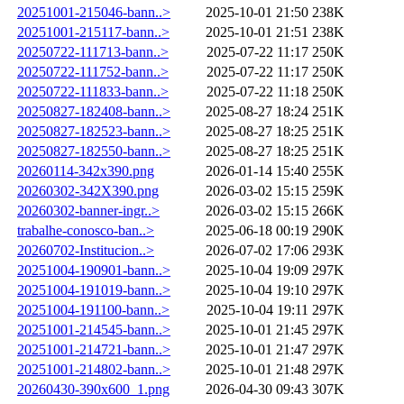
20251001-215046-bann..>
2025-10-01 21:50
238K
20251001-215117-bann..>
2025-10-01 21:51
238K
20250722-111713-bann..>
2025-07-22 11:17
250K
20250722-111752-bann..>
2025-07-22 11:17
250K
20250722-111833-bann..>
2025-07-22 11:18
250K
20250827-182408-bann..>
2025-08-27 18:24
251K
20250827-182523-bann..>
2025-08-27 18:25
251K
20250827-182550-bann..>
2025-08-27 18:25
251K
20260114-342x390.png
2026-01-14 15:40
255K
20260302-342X390.png
2026-03-02 15:15
259K
20260302-banner-ingr..>
2026-03-02 15:15
266K
trabalhe-conosco-ban..>
2025-06-18 00:19
290K
20260702-Institucion..>
2026-07-02 17:06
293K
20251004-190901-bann..>
2025-10-04 19:09
297K
20251004-191019-bann..>
2025-10-04 19:10
297K
20251004-191100-bann..>
2025-10-04 19:11
297K
20251001-214545-bann..>
2025-10-01 21:45
297K
20251001-214721-bann..>
2025-10-01 21:47
297K
20251001-214802-bann..>
2025-10-01 21:48
297K
20260430-390x600_1.png
2026-04-30 09:43
307K